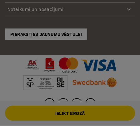
Noteikumi un nosacījumi
PIERAKSTIES JAUNUMU VĒSTULEI
IELIKT GROZĀ