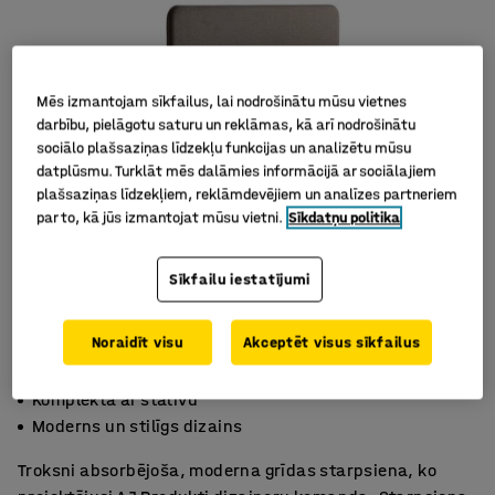
Mēs izmantojam sīkfailus, lai nodrošinātu mūsu vietnes
darbību, pielāgotu saturu un reklāmas, kā arī nodrošinātu
sociālo plašsaziņas līdzekļu funkcijas un analizētu mūsu
datplūsmu. Turklāt mēs dalāmies informācijā ar sociālajiem
plašsaziņas līdzekļiem, reklāmdevējiem un analīzes partneriem
par to, kā jūs izmantojat mūsu vietni.
Sīkdatņu politika
Sīkfailu iestatījumi
Noraidīt visu
Akceptēt visus sīkfailus
Efektīva trokšņu absorbcija
Komplektā ar statīvu
Moderns un stilīgs dizains
Troksni absorbējoša, moderna grīdas starpsiena, ko