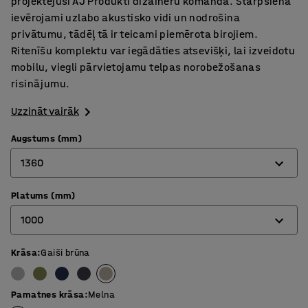
projektējusi AJ Produkti dizaineru komanda. Starpsiena
ievērojami uzlabo akustisko vidi un nodrošina
privātumu, tādēļ tā ir teicami piemērota birojiem.
Ritenīšu komplektu var iegādāties atsevišķi, lai izveidotu
mobilu, viegli pārvietojamu telpas norobežošanas
risinājumu.
Uzzināt vairāk
Augstums (mm)
1360
Platums (mm)
1360
1000
1700
Krāsa
:
Gaiši brūna
800
1000
Pamatnes krāsa
:
Melna