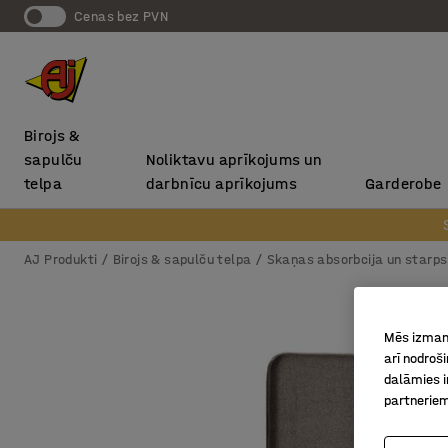
Cenas bez PVN
Birojs &
sapulču
Noliktavu aprīkojums un
telpa
darbnīcu aprīkojums
Garderobe
AJ Produkti
Birojs & sapulču telpa
Skaņas absorbcija un starp
Mēs izmant
arī nodroš
dalāmies i
partneriem