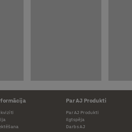
nformācija
Par AJ Produkti
kvizīti
Par AJ Produkti
ija
Ilgtspēja
jektēšana
Darbs AJ