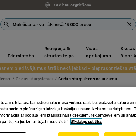
14 dienu atgriešana
Recepcija &
Vides
Skolas
Ēdamistaba
atpūtas telpa
aprīkojums
& aprī
Saņem piedāvājumus ātrāk nekā jebkad – pieprasot tiešsaistē
sienas
Grīdas starpsienas
Grīdas starpsienas no auduma
Grīdas 
ojam sīkfailus, lai nodrošinātu mūsu vietnes darbību, pielāgotu saturu un
1700x100
inātu sociālo plašsaziņas līdzekļu funkcijas un analizētu mūsu datplūsmu. 
brūns
nformācijā ar sociālajiem plašsaziņas līdzekļiem, reklāmdevējiem un analī
 par to, kā jūs izmantojat mūsu vietni.
Sīkdatņu politika
Art. nr.
:
12
Efektīva 