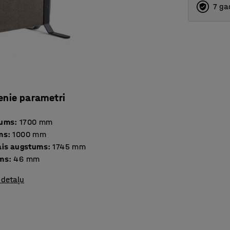
7 ga
enie parametri
tums
:
1700
mm
ms
:
1000
mm
ais augstums
:
1745
mm
ms
:
46
mm
 detaļu