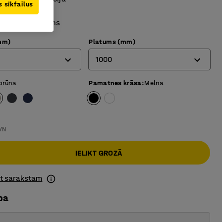
 sīkfailus
ā ar pamatni
n stilīgs dizains
mm)
Platums (mm)
1000
 brūna
Pamatnes krāsa
:
Melna
800
1000
VN
IELIKT GROZĀ
ot sarakstam
ba