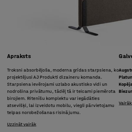
Apraksts
Galv
Troksni absorbējoša, moderna grīdas starpsiena, ko
Augs
projektējusi AJ Produkti dizaineru komanda.
Platu
Starpsiena ievērojami uzlabo akustisko vidi un
Kopēj
nodrošina privātumu, tādēļ tā ir teicami piemērota
Biezu
birojiem. Ritenīšu komplektu var iegādāties
Vairāk
atsevišķi, lai izveidotu mobilu, viegli pārvietojamu
telpas norobežošanas risinājumu.
Uzzināt vairāk