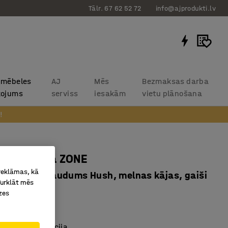
Tālr. 67 62 52 72
info@ajprodukti.lv
 mēbeles
AJ
Mēs
Bezmaksas darba
kojums
serviss
iesakām
vietu plānošana
!
starpsiena ZONE
 reklāmas, kā
0x46 mm, audums Hush, melnas kājas, gaiši
Turklāt mēs
zes
12714
trokšņu absorbcija