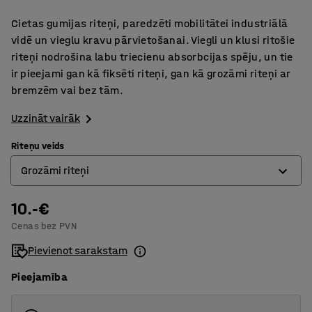
Cietas gumijas riteņi, paredzēti mobilitātei industriālā
vidē un vieglu kravu pārvietošanai. Viegli un klusi ritošie
riteņi nodrošina labu triecienu absorbcijas spēju, un tie
ir pieejami gan kā fiksēti riteņi, gan kā grozāmi riteņi ar
bremzēm vai bez tām.
Uzzināt vairāk
Riteņu veids
Grozāmi riteņi
10.-€
Fiksētie riteņi
Cenas bez PVN
Grozāmi riteņi
Pievienot sarakstam
Grozāmi riteņi ar bremzi
Pieejamība