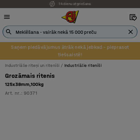
Pēcapmaksa uzņēmumiem
Saņem piedāvājumus ātrāk nekā jebkad – pieprasot
tiešsaistē!
Industriālie riteņi un ritenīši
Industriālie ritenīši
Grozāmais ritenis
125x38mm,100kg
Art. nr.
:
90371