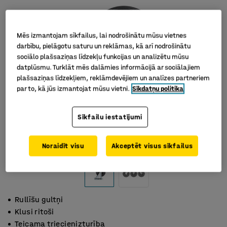
Mēs izmantojam sīkfailus, lai nodrošinātu mūsu vietnes
darbību, pielāgotu saturu un reklāmas, kā arī nodrošinātu
sociālo plašsaziņas līdzekļu funkcijas un analizētu mūsu
datplūsmu. Turklāt mēs dalāmies informācijā ar sociālajiem
plašsaziņas līdzekļiem, reklāmdevējiem un analīzes partneriem
par to, kā jūs izmantojat mūsu vietni.
Sīkdatņu politika
Sīkfailu iestatījumi
Noraidīt visu
Akceptēt visus sīkfailus
Rullīšu gultņi
Klusi ritoši
Teicama triecienizturība