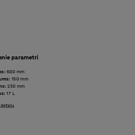
enie parametri
ms
:
600
mm
tums
:
150
mm
ms
:
230
mm
ms
:
17
L
 detaļu