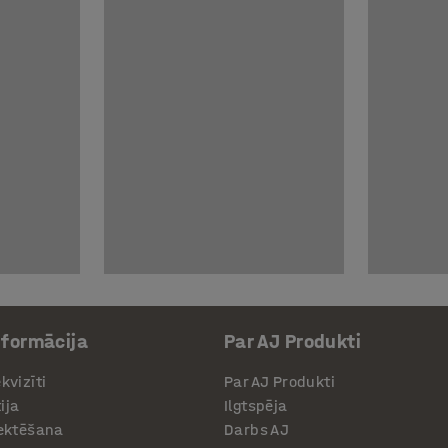
nformācija
Par AJ Produkti
kvizīti
Par AJ Produkti
ija
Ilgtspēja
jektēšana
Darbs AJ