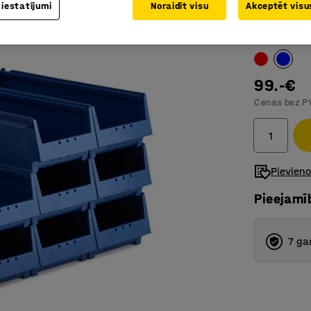
 iestatījumi
Noraidīt visu
Akceptēt visus
Savietoja
Kastes krās
99.-€
Cenas bez P
Pievien
Pieejamī
7 ga