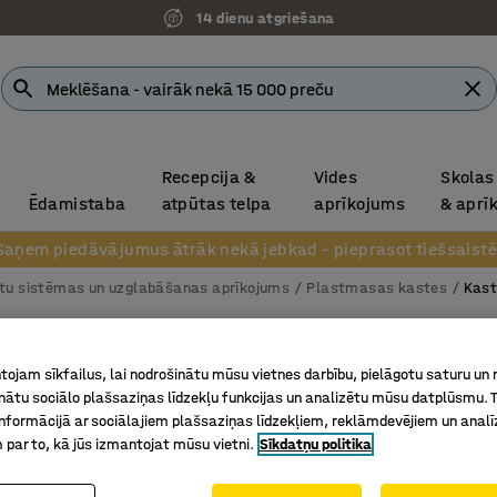
14 dienu atgriešana
Recepcija &
Vides
Skolas
Ēdamistaba
atpūtas telpa
aprīkojums
& aprī
Saņem piedāvājumus ātrāk nekā jebkad – pieprasot tiešsaistē
tu sistēmas un uzglabāšanas aprīkojums
Plastmasas kastes
Kast
Plastm
ojam sīkfailus, lai nodrošinātu mūsu vietnes darbību, pielāgotu saturu un
70 sērij
inātu sociālo plašsaziņas līdzekļu funkcijas un analizētu mūsu datplūsmu. 
Art. nr.
:
20
nformācijā ar sociālajiem plašsaziņas līdzekļiem, reklāmdevējiem un analī
 par to, kā jūs izmantojat mūsu vietni.
Sīkdatņu politika
Teicama 
Ērti satv