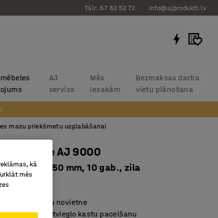
Tālr. 67 62 52 72
info@ajprodukti.lv
 mēbeles
AJ
Mēs
Bezmaksas darba
kojums
serviss
iesakām
vietu plānošana
!
es mazu priekšmetu uzglabāšanai
asas kaste AJ 9000
 reklāmas, kā
a, 600x230x150 mm, 10 gab., zila
Turklāt mēs
04710
zes
sīku priekšmetu novietne
eramās malas atvieglo kastu pacelšanu