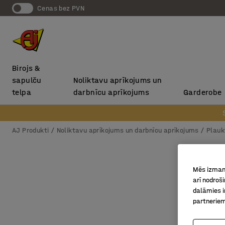
Cenas bez PVN
Birojs &
sapulču
Noliktavu aprīkojums un
telpa
darbnīcu aprīkojums
Garderobe
AJ Produkti
Noliktavu aprīkojums un darbnīcu aprīkojums
Plauk
Mēs izmant
arī nodroš
dalāmies i
partneriem