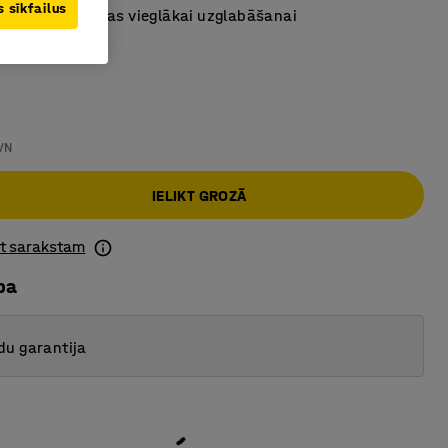
 sīkfailus
mas cita uz citas vieglākai uzglabāšanai
a
:
Zila
VN
IELIKT GROZĀ
ot sarakstam
ba
du garantija