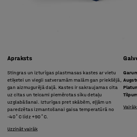
Apraksts
Galv
Stingras un izturīgas plastmasas kastes ar vietu
Garu
etiķetei un viegli satveramām malām gan priekšējā,
Augs
gan aizmugurējā daļā. Kastes ir sakraujamas cita
Platu
uz citas un teicami piemērotas sīku detaļu
Tilpu
uzglabāšanai. Izturīgas pret skābēm, eļļām un
Vairāk
paredzētas izmantošanai gaisa temperatūrā no
-40˚C līdz +90˚C.
Uzzināt vairāk