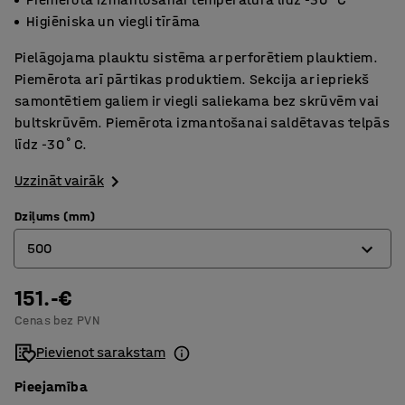
Higiēniska un viegli tīrāma
Pielāgojama plauktu sistēma ar perforētiem plauktiem.
Piemērota arī pārtikas produktiem. Sekcija ar iepriekš
samontētiem galiem ir viegli saliekama bez skrūvēm vai
bultskrūvēm. Piemērota izmantošanai saldētavas telpās
līdz -30˚C.
Uzzināt vairāk
Dziļums (mm)
500
151.-€
400
Cenas bez PVN
500
Pievienot sarakstam
Pieejamība