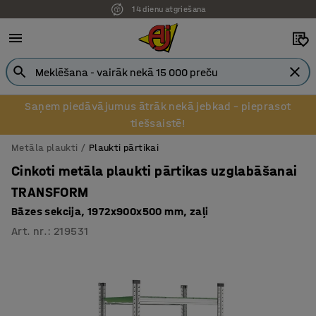
14 dienu atgriešana
Saņem piedāvājumus ātrāk nekā jebkad – pieprasot
tiešsaistē!
Metāla plaukti
Plaukti pārtikai
Cinkoti metāla plaukti pārtikas uzglabāšanai
TRANSFORM
Bāzes sekcija, 1972x900x500 mm, zaļi
Art. nr.
:
219531