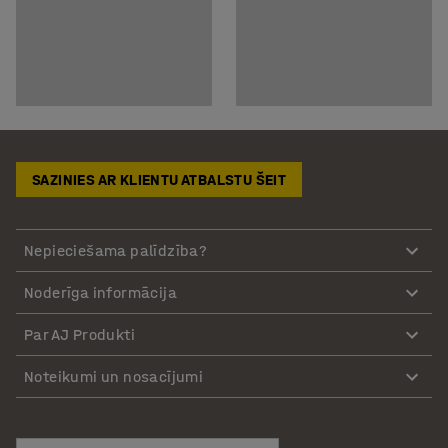
SAZINIES AR KLIENTU ATBALSTU ŠEIT
Nepieciešama palīdzība?
Noderīga informācija
Par AJ Produkti
Noteikumi un nosacījumi