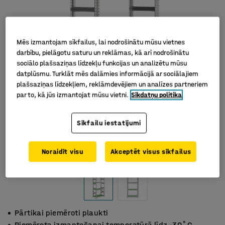
Mēs izmantojam sīkfailus, lai nodrošinātu mūsu vietnes
darbību, pielāgotu saturu un reklāmas, kā arī nodrošinātu
sociālo plašsaziņas līdzekļu funkcijas un analizētu mūsu
datplūsmu. Turklāt mēs dalāmies informācijā ar sociālajiem
plašsaziņas līdzekļiem, reklāmdevējiem un analīzes partneriem
par to, kā jūs izmantojat mūsu vietni.
Sīkdatņu politika
Sīkfailu iestatījumi
Noraidīt visu
Akceptēt visus sīkfailus
Pārtikai piemēroti plaukti
Piemērota izmantošanai temperatūrā līdz -30˚C