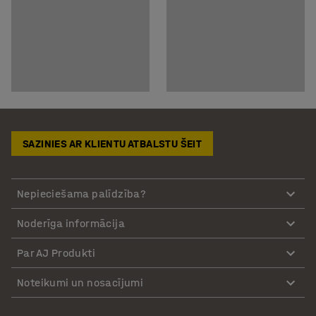
SAZINIES AR KLIENTU ATBALSTU ŠEIT
Nepieciešama palīdzība?
Noderīga informācija
Par AJ Produkti
Noteikumi un nosacījumi