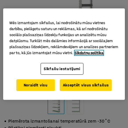
Mēs izmantojam sīkfailus, lai nodrošinātu mūsu vietnes
darbību, pielāgotu saturu un reklāmas, kā arī nodrošinātu
sociālo plašsaziņas līdzekļu funkcijas un analizētu mūsu
datplūsmu. Turklāt mēs dalāmies informācijā ar sociālajiem
plašsaziņas līdzekļiem, reklāmdevējiem un analīzes partneriem
par to, kā jūs izmantojat mūsu vietni.
Sīkdatņu politika
Sīkfailu iestatījumi
Noraidīt visu
Akceptēt visus sīkfailus
Piemērota izmantošanai temperatūrā zem -30˚C
Pārtikai piemēroti plaukti