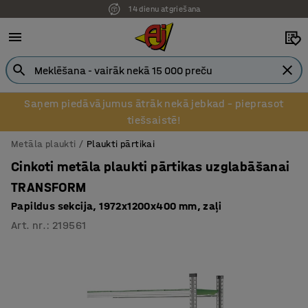
14 dienu atgriešana
Saņem piedāvājumus ātrāk nekā jebkad – pieprasot
tiešsaistē!
Metāla plaukti
Plaukti pārtikai
Cinkoti metāla plaukti pārtikas uzglabāšanai
TRANSFORM
Papildus sekcija, 1972x1200x400 mm, zaļi
Art. nr.
:
219561