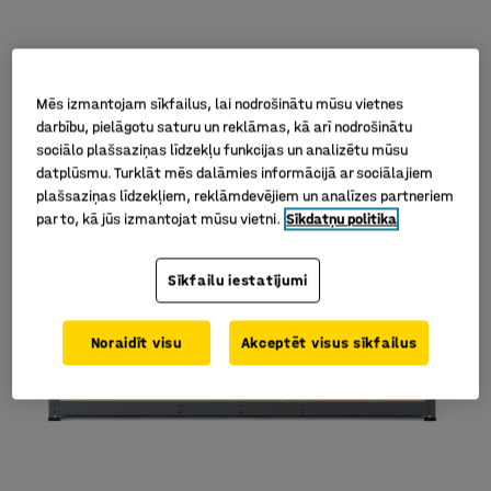
Mēs izmantojam sīkfailus, lai nodrošinātu mūsu vietnes
darbību, pielāgotu saturu un reklāmas, kā arī nodrošinātu
sociālo plašsaziņas līdzekļu funkcijas un analizētu mūsu
datplūsmu. Turklāt mēs dalāmies informācijā ar sociālajiem
plašsaziņas līdzekļiem, reklāmdevējiem un analīzes partneriem
par to, kā jūs izmantojat mūsu vietni.
Sīkdatņu politika
Sīkfailu iestatījumi
Noraidīt visu
Akceptēt visus sīkfailus