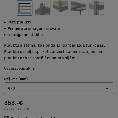
Plati plaukti
Piemērota smagām kravām
Izturīga un stabila
Plauktu sistēma, kas pilda arī darbagalda funkcijas.
Plauktu sekcija aprīkota ar vertikāliem statņiem un
plauktu ar horizontālām balsta sijām.
Uzzināt vairāk
Dziļums (mm)
470
353.-€
470
Cenas bez PVN
620