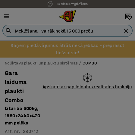
14 dienu atgriešana
Saņem piedāvājumus ātrāk nekā jebkad – pieprasot
tiešsaistē!
Noliktavu plaukti un plauktu sistēmas
COMBO
Gara
laiduma
Apskatīt ar papildinātās realitātes funkciju
plaukti
Combo
Izturība 500kg,
1980x2440x470
mm pelēka
Art. nr.
:
280712