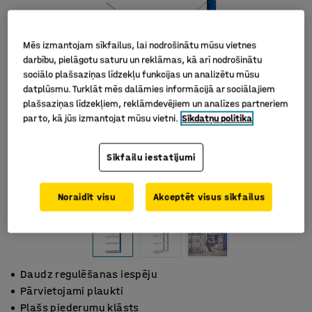
Mēs izmantojam sīkfailus, lai nodrošinātu mūsu vietnes
darbību, pielāgotu saturu un reklāmas, kā arī nodrošinātu
sociālo plašsaziņas līdzekļu funkcijas un analizētu mūsu
datplūsmu. Turklāt mēs dalāmies informācijā ar sociālajiem
plašsaziņas līdzekļiem, reklāmdevējiem un analīzes partneriem
par to, kā jūs izmantojat mūsu vietni.
Sīkdatņu politika
Sīkfailu iestatījumi
Noraidīt visu
Akceptēt visus sīkfailus
Daudz regulēšanas iespēju
Pārvietojami plaukti
Plašs piederumu klāsts