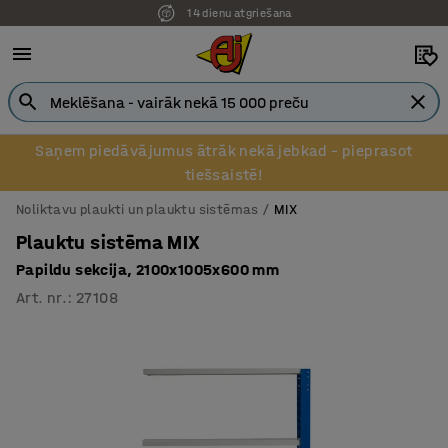
14 dienu atgriešana
Saņem piedāvājumus ātrāk nekā jebkad – pieprasot
tiešsaistē!
Noliktavu plaukti un plauktu sistēmas
MIX
Plauktu sistēma MIX
Papildu sekcija, 2100x1005x600 mm
Art. nr.
:
27108