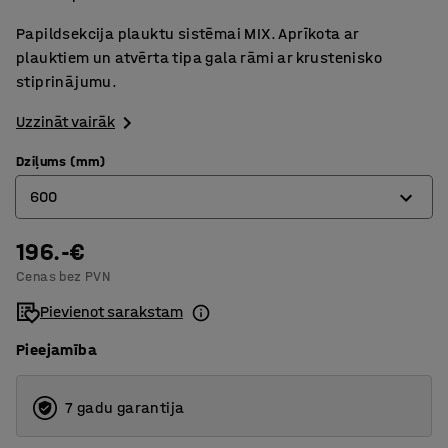
Papildsekcija plauktu sistēmai MIX. Aprīkota ar
plauktiem un atvērta tipa gala rāmi ar krustenisko
stiprinājumu.
Uzzināt vairāk
Dziļums (mm)
600
196.-€
300
Cenas bez PVN
400
Pievienot sarakstam
500
Pieejamība
600
7 gadu garantija