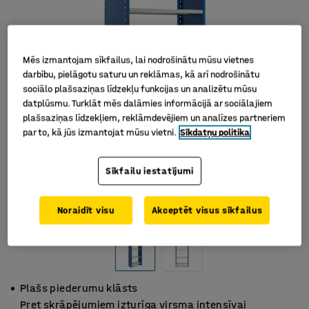
Mēs izmantojam sīkfailus, lai nodrošinātu mūsu vietnes
darbību, pielāgotu saturu un reklāmas, kā arī nodrošinātu
sociālo plašsaziņas līdzekļu funkcijas un analizētu mūsu
datplūsmu. Turklāt mēs dalāmies informācijā ar sociālajiem
plašsaziņas līdzekļiem, reklāmdevējiem un analīzes partneriem
par to, kā jūs izmantojat mūsu vietni.
Sīkdatņu politika
Sīkfailu iestatījumi
Noraidīt visu
Akceptēt visus sīkfailus
Plašs piederumu klāsts
Pret skrāpējumiem izturīga virsma intensīvai