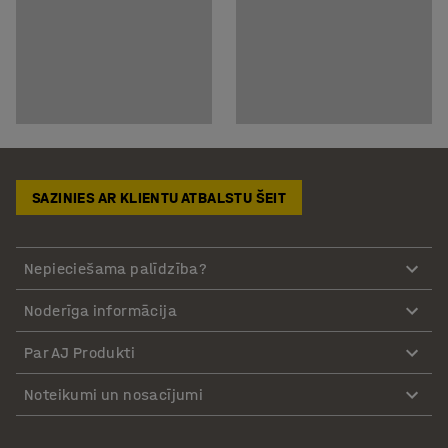
SAZINIES AR KLIENTU ATBALSTU ŠEIT
Nepieciešama palīdzība?
Noderīga informācija
Par AJ Produkti
Noteikumi un nosacījumi