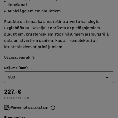
lietošanai
Ar pielāgojamiem plauktiem
Plauktu sistēma, kas nodrošina atvērtu vai slēgtu
uzglabāšanu. Sekcija ir aprīkota ar pielāgojamiem
plauktiem, krusteniskiem stiprinājumiem aizmugurējā
daļā un atvērtiem sāniem, kas arī komplektēti ar
krusteniskiem stiprinājumiem.
Uzzināt vairāk
Dziļums (mm)
500
227.-€
400
Cenas bez PVN
500
Pievienot sarakstam
600
Pieejamība