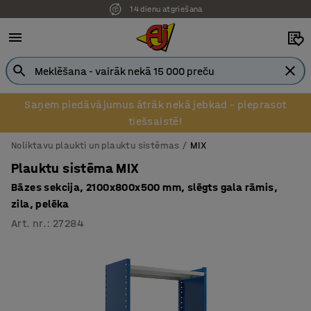
14 dienu atgriešana
Saņem piedāvājumus ātrāk nekā jebkad – pieprasot
tiešsaistē!
Noliktavu plaukti un plauktu sistēmas
MIX
Plauktu sistēma MIX
Bāzes sekcija, 2100x800x500 mm, slēgts gala rāmis,
zila, pelēka
Art. nr.
:
27284