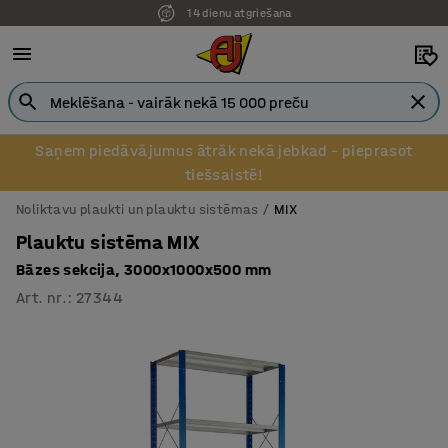
14 dienu atgriešana
Pēcapmaksa uzņēmumiem
Saņem piedāvājumus ātrāk nekā jebkad – pieprasot
tiešsaistē!
Noliktavu plaukti un plauktu sistēmas
MIX
Plauktu sistēma MIX
Bāzes sekcija, 3000x1000x500 mm
Art. nr.
:
27344