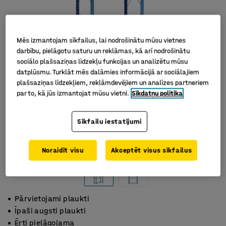
Mēs izmantojam sīkfailus, lai nodrošinātu mūsu vietnes
darbību, pielāgotu saturu un reklāmas, kā arī nodrošinātu
sociālo plašsaziņas līdzekļu funkcijas un analizētu mūsu
datplūsmu. Turklāt mēs dalāmies informācijā ar sociālajiem
plašsaziņas līdzekļiem, reklāmdevējiem un analīzes partneriem
par to, kā jūs izmantojat mūsu vietni.
Sīkdatņu politika
Sīkfailu iestatījumi
Noraidīt visu
Akceptēt visus sīkfailus
Pārvietojami plaukti
Īpaši augsti plaukti
Ērti pielāgojama