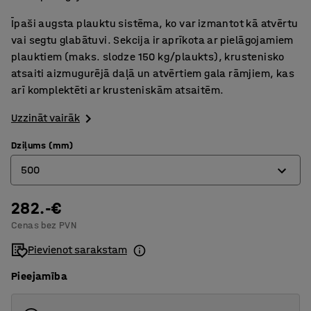
Īpaši augsta plauktu sistēma, ko var izmantot kā atvērtu
vai segtu glabātuvi. Sekcija ir aprīkota ar pielāgojamiem
plauktiem (maks. slodze 150 kg/plaukts), krustenisko
atsaiti aizmugurējā daļā un atvērtiem gala rāmjiem, kas
arī komplektēti ar krusteniskām atsaitēm.
Uzzināt vairāk
Dziļums (mm)
500
282.-€
400
Cenas bez PVN
500
Pievienot sarakstam
600
Pieejamība