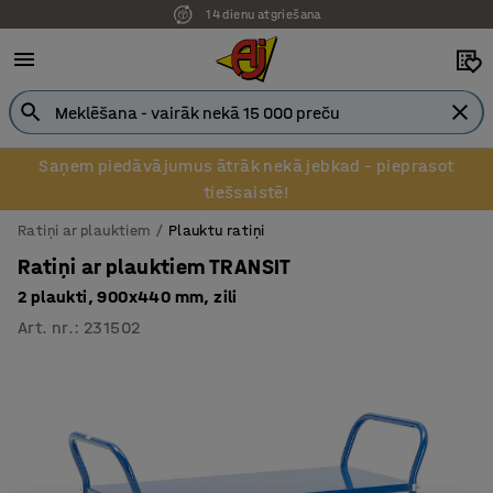
14 dienu atgriešana
Saņem piedāvājumus ātrāk nekā jebkad – pieprasot
tiešsaistē!
Ratiņi ar plauktiem
Plauktu ratiņi
Ratiņi ar plauktiem TRANSIT
2 plaukti, 900x440 mm, zili
Art. nr.
:
231502