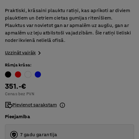
Praktiski, krāsaini plauktu ratiņi, kas aprīkoti ar diviem
plauktiem un četriem cietas gumijas ritenīšiem.
Plauktus var novietot gan ar apmalēm uz augšu, gan ar
apmalēm uz leju atbilstoši vajadzībām. Šie ratiņi lieliski
noder ikvienā nelielā ofisā.
Uzzināt vairāk
Rāmja krāsa
:
351.-€
Cenas bez PVN
Pievienot sarakstam
Pieejamība
7 gadu garantija