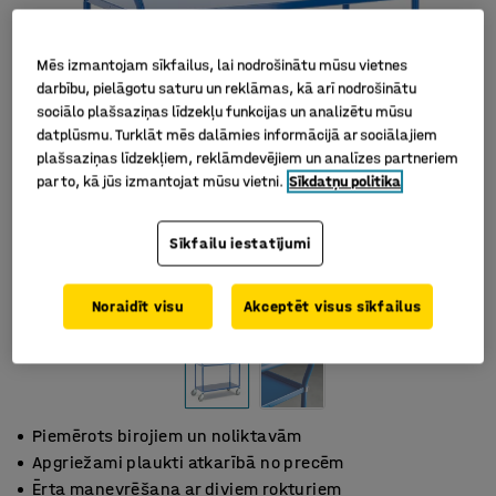
Mēs izmantojam sīkfailus, lai nodrošinātu mūsu vietnes
darbību, pielāgotu saturu un reklāmas, kā arī nodrošinātu
sociālo plašsaziņas līdzekļu funkcijas un analizētu mūsu
datplūsmu. Turklāt mēs dalāmies informācijā ar sociālajiem
plašsaziņas līdzekļiem, reklāmdevējiem un analīzes partneriem
par to, kā jūs izmantojat mūsu vietni.
Sīkdatņu politika
Sīkfailu iestatījumi
Noraidīt visu
Akceptēt visus sīkfailus
Piemērots birojiem un noliktavām
Apgriežami plaukti atkarībā no precēm
Ērta manevrēšana ar diviem rokturiem