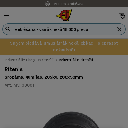
14 dienu atgriešana
Saņem piedāvājumus ātrāk nekā jebkad – pieprasot
tiešsaistē!
Industriālie riteņi un ritenīši
Industriālie ritenīši
Ritenis
Grozāms, gumijas, 205kg, 200x50mm
Art. nr.
:
90001