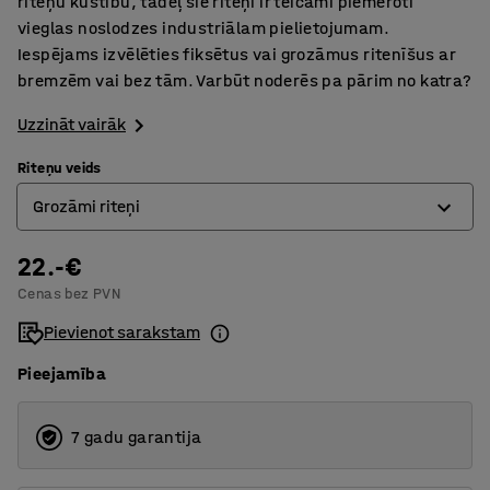
riteņu kustību, tādēļ šie riteņi ir teicami piemēroti
vieglas noslodzes industriālam pielietojumam.
Iespējams izvēlēties fiksētus vai grozāmus ritenīšus ar
bremzēm vai bez tām. Varbūt noderēs pa pārim no katra?
Uzzināt vairāk
Riteņu veids
Grozāmi riteņi
22.-€
Fiksētie riteņi
Cenas bez PVN
Grozāmi riteņi
Pievienot sarakstam
Grozāmi riteņi ar bremzi
Pieejamība
7 gadu garantija