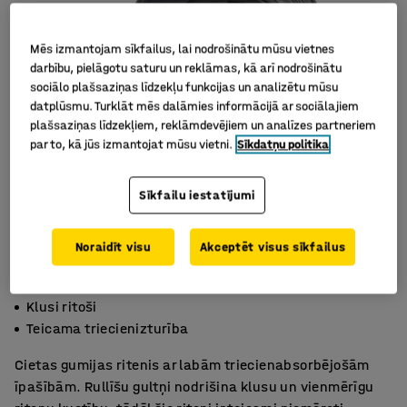
Mēs izmantojam sīkfailus, lai nodrošinātu mūsu vietnes
darbību, pielāgotu saturu un reklāmas, kā arī nodrošinātu
sociālo plašsaziņas līdzekļu funkcijas un analizētu mūsu
datplūsmu. Turklāt mēs dalāmies informācijā ar sociālajiem
plašsaziņas līdzekļiem, reklāmdevējiem un analīzes partneriem
par to, kā jūs izmantojat mūsu vietni.
Sīkdatņu politika
Sīkfailu iestatījumi
Noraidīt visu
Akceptēt visus sīkfailus
Rullīšu gultņi
Klusi ritoši
Teicama triecienizturība
Cietas gumijas ritenis ar labām triecienabsorbējošām
īpašībām. Rullīšu gultņi nodrišina klusu un vienmērīgu