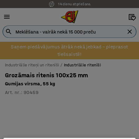
14 dienu atgriešana
Saņem piedāvājumus ātrāk nekā jebkad – pieprasot
tiešsaistē!
Industriālie riteņi un ritenīši
Industriālie ritenīši
Grozāmais ritenis 100x25 mm
Gumijas virsma, 55 kg
Art. nr.
:
90459