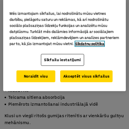
Mēs izmantojam sīkfailus, lai nodrošinātu mūsu vietnes
darbību, pielāgotu saturu un reklāmas, kā arī nodrošinātu
sociālo plašsaziņas līdzekļu funkcijas un analizētu mūsu
datplūsmu. Turklāt mēs dalāmies informācijā ar sociālajiem
plašsaziņas līdzekļiem, reklāmdevējiem un analīzes partneriem
par to, kā jūs izmantojat mūsu vietni.
Sīkdatņu politika
Sīkfailu iestatījumi
Noraidīt visu
Akceptēt visus sīkfailus
Klusa rite
Teicama sitiena absorbcija
Piemērots izmantošanai industriālajā vidē
Klusi un viegli ritošs gumijas ritenītis ar vienkāršu gultņu
mehānismu.