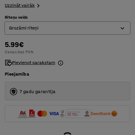
Uzzināt vairāk
Riteņu veids
Grozāmi riteņi
5.99€
Grozāmi riteņi
Cenas bez PVN
Grozāmi riteņi ar bremzi
Pievienot sarakstam
Pieejamība
7 gadu garantija