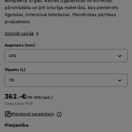
Komplektā 10 gab. Kastes izgatavotas no otrreizēji
pārstrādāta un ļoti izturīga materiāla, kas piemērots
ilgstošai, intensīvai lietošanai. Piemērotas pārtikas
produktiem.
Uzzināt vairāk
Augstums (mm)
410
Tilpums (L)
230
79
410
362.-€
45
(36.20€/gab.)
Cenas bez PVN
79
Pievienot sarakstam
Pieejamība