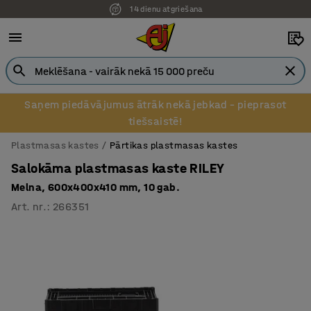
14 dienu atgriešana
Saņem piedāvājumus ātrāk nekā jebkad – pieprasot
tiešsaistē!
Plastmasas kastes
Pārtikas plastmasas kastes
Salokāma plastmasas kaste RILEY
Melna, 600x400x410 mm, 10 gab.
Art. nr.
:
266351