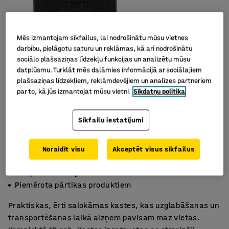
Mēs izmantojam sīkfailus, lai nodrošinātu mūsu vietnes
darbību, pielāgotu saturu un reklāmas, kā arī nodrošinātu
sociālo plašsaziņas līdzekļu funkcijas un analizētu mūsu
datplūsmu. Turklāt mēs dalāmies informācijā ar sociālajiem
plašsaziņas līdzekļiem, reklāmdevējiem un analīzes partneriem
par to, kā jūs izmantojat mūsu vietni.
Sīkdatņu politika
Sīkfailu iestatījumi
Noraidīt visu
Akceptēt visus sīkfailus
Saliekama
Kompakts risinājums
Piemērota pārtikas produktiem
Praktiskas, ērti salokāmas kastes, kas uzglabāšanas un
transportēšanas laikā aizņem pavisam maz vietas.