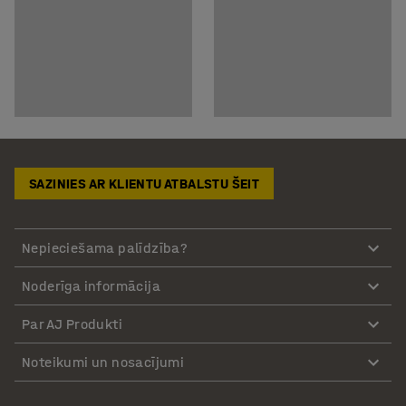
SAZINIES AR KLIENTU ATBALSTU ŠEIT
Nepieciešama palīdzība?
Noderīga informācija
Par AJ Produkti
Noteikumi un nosacījumi