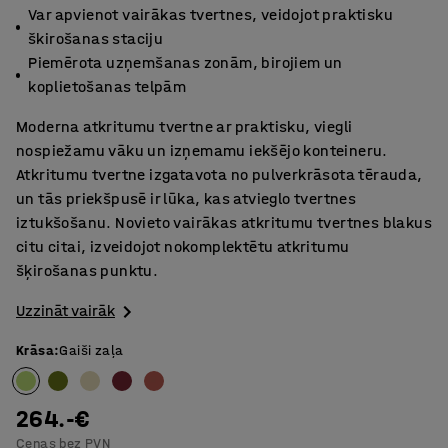
Var apvienot vairākas tvertnes, veidojot praktisku
škirošanas staciju
Piemērota uzņemšanas zonām, birojiem un
koplietošanas telpām
Moderna atkritumu tvertne ar praktisku, viegli
nospiežamu vāku un izņemamu iekšējo konteineru.
Atkritumu tvertne izgatavota no pulverkrāsota tērauda,
un tās priekšpusē ir lūka, kas atvieglo tvertnes
iztukšošanu. Novieto vairākas atkritumu tvertnes blakus
citu citai, izveidojot nokomplektētu atkritumu
šķirošanas punktu.
Uzzināt vairāk
Krāsa
:
Gaiši zaļa
264.-€
Cenas bez PVN