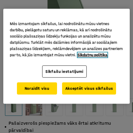
Mēs izmantojam sīkfailus, lai nodrošinātu mūsu vietnes
darbību, pielāgotu saturu un reklāmas, kā arī nodrošinātu
sociālo plašsaziņas līdzekļu funkcijas un analizētu mūsu
datplūsmu. Turklāt mēs dalāmies informācijā ar sociālajiem
plašsaziņas līdzekļiem, reklāmdevējiem un analīzes partneriem
par to, kā jūs izmantojat mūsu vietni.
Sīkdatņu politika
Sīkfailu iestatījumi
Noraidīt visu
Akceptēt visus sīkfailus
Pašaizverošs piespiežams vāks ērtai atkritumu
pārvaldībai