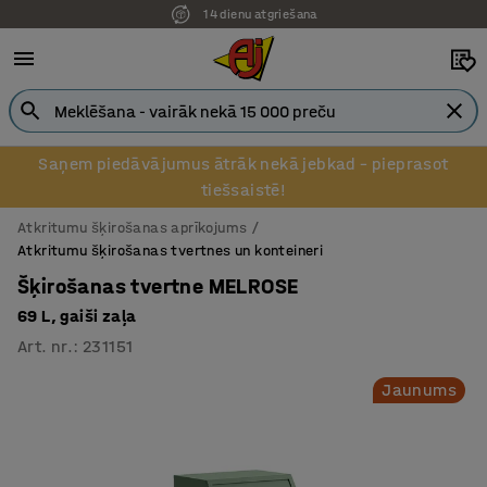
14 dienu atgriešana
Pēcapmaksa uzņēmumiem
Saņem piedāvājumus ātrāk nekā jebkad – pieprasot
tiešsaistē!
Atkritumu šķirošanas aprīkojums
Atkritumu šķirošanas tvertnes un konteineri
Šķirošanas tvertne MELROSE
69 L, gaiši zaļa
Art. nr.
:
231151
Jaunums