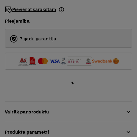
Pievienot sarakstam
Pieejamība
7 gadu garantija
Vairāk par produktu
Šī atkritumu tvertne ir paredzēta, lai atvieglotu
Produkta parametri
atkritumu šķirošanu un savākšanu. Nospiežamais vāks