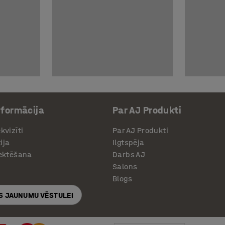
nformācija
Par AJ Produkti
kvizīti
Par AJ Produkti
ija
Ilgtspēja
jektēšana
Darbs AJ
Salons
Blogs
S JAUNUMU VĒSTULEI