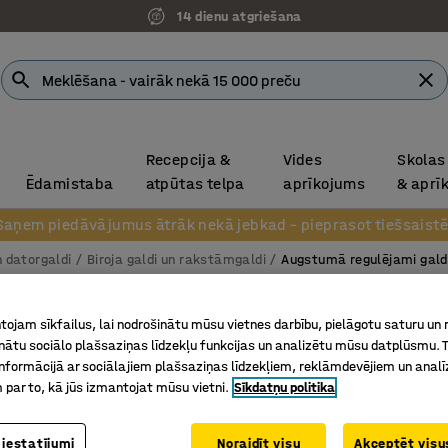
14 dienu atgriešana
Recepcija &
Vides
Skolas
Ēdamistaba
atpūtas telpa
aprīkojums
& aprī
Saņem piedāvājumus ātrāk nekā jebkad – pieprasot tiešsaistē
n datorgaldi
Biroja galdi un rakstāmgaldi
Augstumā regulējami gald
Augstu
ojam sīkfailus, lai nodrošinātu mūsu vietnes darbību, pielāgotu saturu un
Taisnstū
inātu sociālo plašsaziņas līdzekļu funkcijas un analizētu mūsu datplūsmu. 
nformācijā ar sociālajiem plašsaziņas līdzekļiem, reklāmdevējiem un analī
Art. nr.
:
16
 par to, kā jūs izmantojat mūsu vietni.
Sīkdatņu politika
Atmiņas 
Labs reg
 iestatījumi
Noraidīt visu
Akceptēt visus