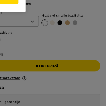
ursmes mehānisms
)
Galda virsmai krāsa
:
Balta
sa
:
Melna
VN
IELIKT GROZĀ
ot sarakstam
ba
du garantija