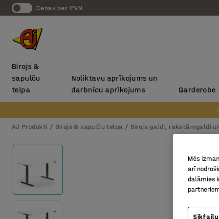
Cenas bez PVN
Birojs &
sapulču
Noliktavu aprīkojums un
telpa
darbnīcu aprīkojums
Garderobe
AJ Produkti
Birojs & sapulču telpa
Biroja galdi, rakstāmgaldi u
Mēs izmant
arī nodroš
dalāmies i
partneriem
Sīkfailu