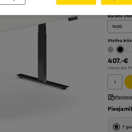
Pretsad
Garums (mm
1400
Statīva krā
1200
1400
407.-€
1600
Cenas bez P
1800
Pievien
Pieejamī
7 ga