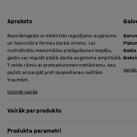
Apraksts
Galv
Rakstāmgalds ar elektriski regulējamu augstumu
Garu
un taisnstūra formas darba virsmu. Lai
Platu
nodrošinātu maksimālas pielāgošanas iespēju,
Galda
galdu var regulēt plašā darba augstuma amplitūdā.
Maksi
T veida rāmis ar pretsadursmes mehānismu, kas
Vairāk
palīdz aizsargāt pret saspiešanas radītām
traumām.
Uzzināt vairāk
Vairāk par produktu
Ātri un viegli maini darba pozu, izmantojot elektriski a
Produkta parametri
sērijas. Strādāšana stāvus ir vienkāršs, bet ļoti efektīv