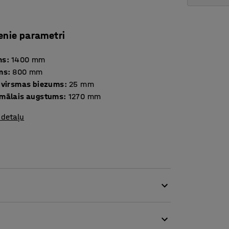
enie parametri
ms
:
1400
mm
ms
:
800
mm
 virsmas biezums
:
25
mm
mālais augstums
:
1270
mm
 detaļu
ugstumā regulējamo rakstāmgaldu no QBUS
s veids pašsajūtas uzlabošanai un saspringuma