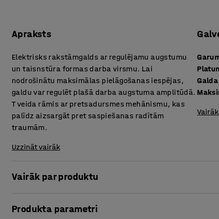
Apraksts
Galv
Elektrisks rakstāmgalds ar regulējamu augstumu
Garu
un taisnstūra formas darba virsmu. Lai
Platu
nodrošinātu maksimālas pielāgošanas iespējas,
Galda
galdu var regulēt plašā darba augstuma amplitūdā.
Maksi
T veida rāmis ar pretsadursmes mehānismu, kas
Vairāk
palīdz aizsargāt pret saspiešanas radītām
traumām.
Uzzināt vairāk
Vairāk par produktu
Ātri un viegli maini darba pozu, izmantojot elektriski a
Produkta parametri
sērijas. Strādāšana stāvus ir vienkāršs, bet ļoti efektīv