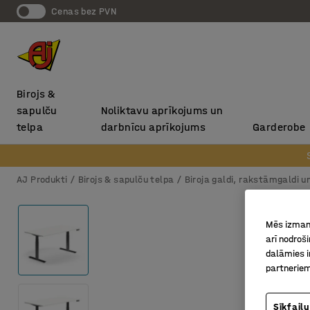
Cenas bez PVN
Birojs &
sapulču
Noliktavu aprīkojums un
telpa
darbnīcu aprīkojums
Garderobe
AJ Produkti
Birojs & sapulču telpa
Biroja galdi, rakstāmgaldi u
Mēs izmant
arī nodroš
dalāmies i
partneriem
Sīkfailu