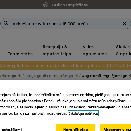
14 dienu atgriešana
Recepcija &
Vides
Skolas
Ēdamistaba
atpūtas telpa
aprīkojums
& aprī
Saņem piedāvājumus ātrāk nekā jebkad – pieprasot tiešsaistē
n datorgaldi
Biroja galdi un rakstāmgaldi
Augstumā regulējami gald
Augstu
ojam sīkfailus, lai nodrošinātu mūsu vietnes darbību, pielāgotu saturu un
Taisnstū
inātu sociālo plašsaziņas līdzekļu funkcijas un analizētu mūsu datplūsmu. 
nformācijā ar sociālajiem plašsaziņas līdzekļiem, reklāmdevējiem un analī
Art. nr.
:
16
 par to, kā jūs izmantojat mūsu vietni.
Sīkdatņu politika
Atmiņas 
Plašs au
 iestatījumi
Noraidīt visu
Akceptēt visus