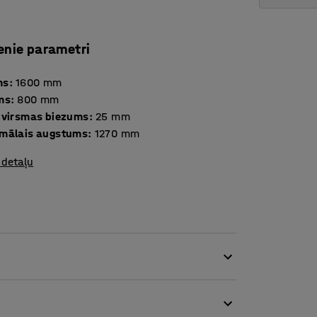
enie parametri
ms
:
1600
mm
ms
:
800
mm
 virsmas biezums
:
25
mm
mālais augstums
:
1270
mm
 detaļu
ugstumā regulējamo rakstāmgaldu no QBUS
s veids pašsajūtas uzlabošanai un saspringuma