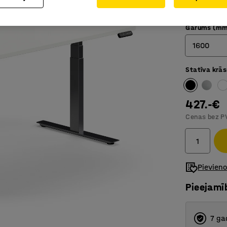
Pretsad
Garums (mm
1600
Statīva krā
1200
1400
427.-€
1600
Cenas bez P
1800
Pievien
Pieejamī
7 ga