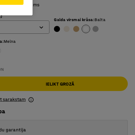
ursmes mehānisms
)
Galda virsmai krāsa
:
Balta
sa
:
Melna
VN
IELIKT GROZĀ
ot sarakstam
ba
du garantija