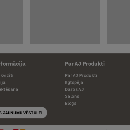
nformācija
Par AJ Produkti
kvizīti
Par AJ Produkti
ija
Ilgtspēja
jektēšana
Darbs AJ
Salons
Blogs
S JAUNUMU VĒSTULEI