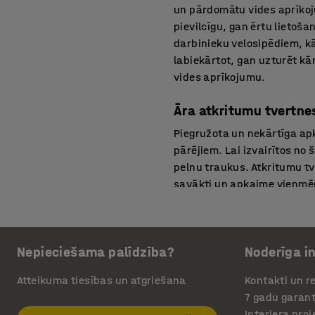
un pārdomātu vides aprīkoju
pievilcīgu, gan ērtu lietoš
darbinieku velosipēdiem, kā
labiekārtot, gan uzturēt kār
vides aprīkojumu.
Āra atkritumu tvertne
Piegružota un nekārtīga apk
pārējiem. Lai izvairītos n
pelnu traukus. Atkritumu tv
savākti un apkaime vienmēr
stacionāras, gan pie sienas
uzzinātu ko vairāk par katr
Velosipēdu novietnes
Nepieciešama palīdzība?
Noderīga i
Uzstādot uzņēmuma teritorij
Atteikuma tiesības un atgriešana
Kontakti un re
darbinieku transportam, be
7 gadu garant
Piedāvājam gan velosipēdu s
Interjera pro