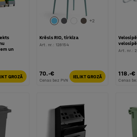
+
2
ekts
Krēsls RIO, tirkīza
Velosipē
umu
velosip
Art. nr.
:
128154
kiem un
Art. nr.
:
70.-€
118.-€
LIKT GROZĀ
IELIKT GROZĀ
Cenas bez PVN
Cenas be