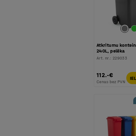
Atkritumu kontein
240L, pelēka
Art. nr.
:
229033
112.-€
IE
Cenas bez PVN