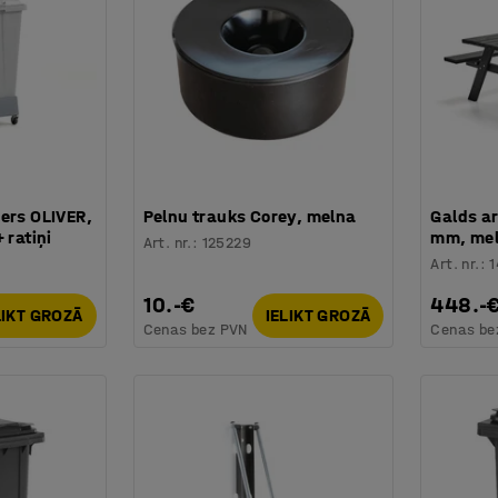
ers OLIVER,
Pelnu trauks Corey, melna
Galds ar
 ratiņi
mm, me
Art. nr.
:
125229
Art. nr.
:
10.-€
448.-
LIKT GROZĀ
IELIKT GROZĀ
Cenas bez PVN
Cenas be