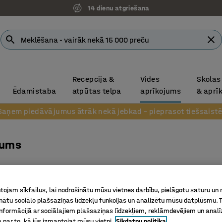
14 dienu atgriešana
Recepcija &
Vides
Skolas
Ēdamistaba
atpūtas telpa
aprīkojums
& aprī
Saņem piedāvājumus ātrāk nekā jebkad – pieprasot tiešsaistē
jums
ojam sīkfailus, lai nodrošinātu mūsu vietnes darbību, pielāgotu saturu un
inātu sociālo plašsaziņas līdzekļu funkcijas un analizētu mūsu datplūsmu. 
nformācijā ar sociālajiem plašsaziņas līdzekļiem, reklāmdevējiem un analī
 par to, kā jūs izmantojat mūsu vietni.
Sīkdatņu politika