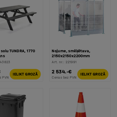
 solu TUNDRA, 1770
Nojume, smēķētava,
lns
2150x2150x2200mm
143823
Art. nr.
:
221991
€
2 534.-€
IELIKT GROZĀ
IELIKT GROZĀ
z PVN
Cenas bez PVN