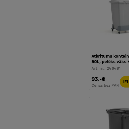
Atkritumu kontein
90L, pelēks vāks +
Art. nr.
:
246481
93.-€
IE
Cenas bez PVN