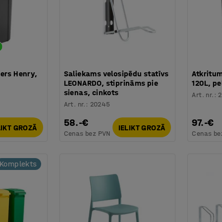
ers Henry,
Saliekams velosipēdu statīvs
Atkritu
LEONARDO, stiprināms pie
120L, pe
sienas, cinkots
Art. nr.
:
Art. nr.
:
20245
58.-€
97.-€
LIKT GROZĀ
IELIKT GROZĀ
Cenas bez PVN
Cenas be
Komplekts