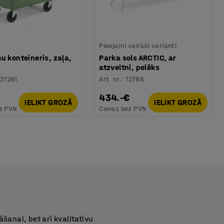
Pieejami vairāki varianti
u konteineris, zaļa,
Parka sols ARCTIC, ar
atzveltni, pelēks
31261
Art. nr.
:
12786
434.-€
IELIKT GROZĀ
IELIKT GROZĀ
z PVN
Cenas bez PVN
šanai, bet arī kvalitatīvu