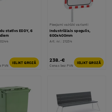
Pieejami vairāki varianti
du statīvs EDDY, 6
Industriālais spogulis,
ēdiem
600x400mm
20244
Art. nr.
:
21234
238.-€
IELIKT GROZĀ
IELIKT GROZĀ
z PVN
Cenas bez PVN