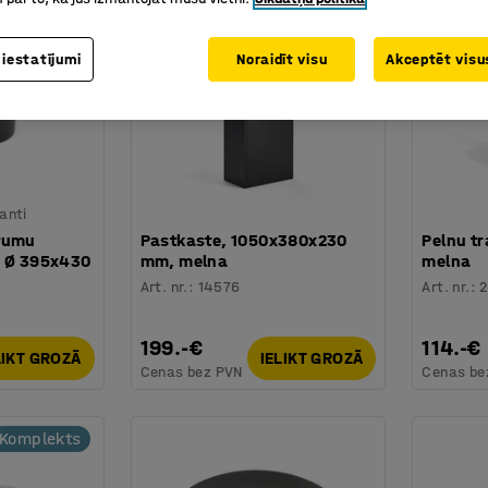
 iestatījumi
Noraidīt visu
Akceptēt visus
ianti
itumu
Pastkaste, 1050x380x230
Pelnu t
, Ø 395x430
mm, melna
melna
Art. nr.
:
14576
Art. nr.
:
2
199.-€
114.-€
LIKT GROZĀ
IELIKT GROZĀ
Cenas bez PVN
Cenas be
Komplekts