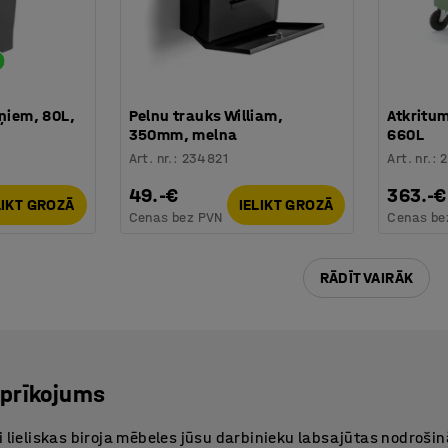
eņiem, 80L,
Pelnu trauks William,
Atkritum
350mm, melna
660L
Art. nr.
:
234821
Art. nr.
:
2
49.-€
363.-€
LIKT GROZĀ
IELIKT GROZĀ
Cenas bez PVN
Cenas be
RĀDĪT VAIRĀK
prīkojums
i lieliskas biroja mēbeles jūsu darbinieku labsajūtas nodrošinā