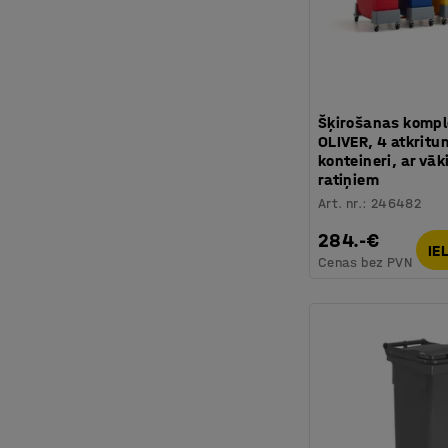
Šķirošanas kompl
OLIVER, 4 atkrit
konteineri, ar vā
ratiņiem
Art. nr.
:
246482
284.-€
IE
Cenas bez PVN