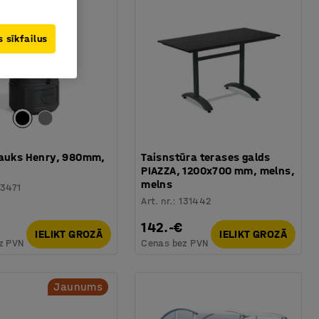
 sīkfailus
rauks Henry, 980mm,
Taisnstūra terases galds
PIAZZA, 1200x700 mm, melns,
melns
3471
Art. nr.
:
131442
142.-€
IELIKT GROZĀ
IELIKT GROZĀ
z PVN
Cenas bez PVN
Jaunums