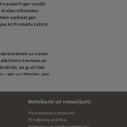
ām padarīt gan vizuāli
, drošas stāvvietas
ktiem varēsiet gan
k par AJ Produktu ražoto
, darbiniekiem un visiem
 atkritumu tvertnes un
rošināt, ka gruži tiek
s – gan uz riteņiem, gan
rodukta attēla, lai
Noteikumi un nosacījumi
abāk organizētu stāvvietu
Pārdošanas noteikumi
am dzīvesveidam.
Privātuma politika
zina, cik daudzu un kāda
Konkursu un izložu noteikumi