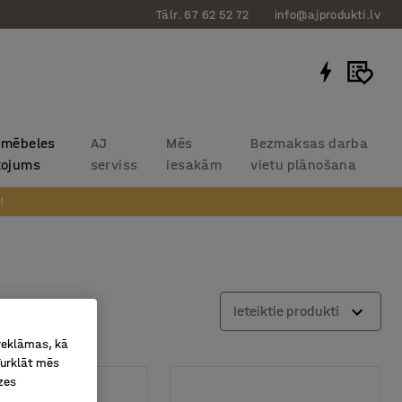
Tālr. 67 62 52 72
info@ajprodukti.lv
 mēbeles
AJ
Mēs
Bezmaksas darba
kojums
serviss
iesakām
vietu plānošana
!
Ieteiktie produkti
 reklāmas, kā
Turklāt mēs
zes