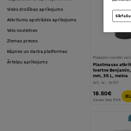
Vides drošības aprīkojums
Sīkfailu
Atkritumu apstrādes aprīkojums
Velo novietnes
Ziemas preces
Kāpnes un darba platformas
Pieejami vairāki var
Ārtelpu aprīkojums
Plastmasas atkr
tvertne Benjamin
mm, 35 L, melna
Art. nr.
:
14317
18.50€
IE
Cenas bez PVN