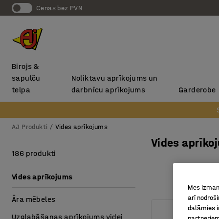
Cenas bez PVN
Birojs &
sapulču
Noliktavu aprīkojums un
telpa
darbnīcu aprīkojums
Garderobe
AJ Produkti
Vides aprīkojums
Vides aprīko
186 produkti
Vides aprīkojums
Mēs izmant
arī nodroš
Āra mēbeles
dalāmies i
Uzglabāšanas aprīkojums videi
partneriem