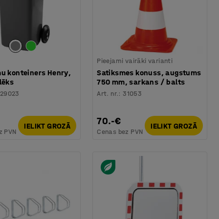
Pieejami vairāki varianti
mu konteiners Henry,
Satiksmes konuss, augstums
lēks
750 mm, sarkans / balts
229023
Art. nr.
:
31053
70.-€
IELIKT GROZĀ
IELIKT GROZĀ
z PVN
Cenas bez PVN