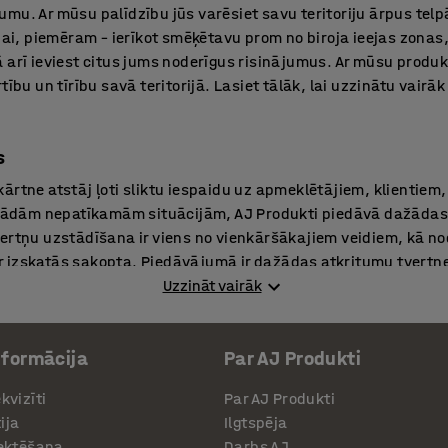
mu. Ar mūsu palīdzību jūs varēsiet savu teritoriju ārpus telp
anai, piemēram – ierīkot smēķētavu prom no biroja ieejas zonas
 arī ieviest citus jums noderīgus risinājumus. Ar mūsu produ
tību un tīrību savā teritorijā. Lasiet tālāk, lai uzzinātu vairā
s
ārtne atstāj ļoti sliktu iespaidu uz apmeklētājiem, klientiem
o šādām nepatīkamām situācijām, AJ Produkti piedāvā dažādas
ertņu uzstādīšana ir viens no vienkāršākajiem veidiem, kā nod
 izskatās sakopta. Piedāvājumā ir dažādas atkritumu tvertne
 skrūvējamas, gan uz zemes liekamas. Noklikšķiniet uz katra p
Uzzināt vairāk
u no šīs kategorijas produktiem.
nformācija
Par AJ Produkti
ā velosipēdu novietnes, jūs ne tikai izveidosiet drošāku un l
kvizīti
Par AJ Produkti
t arī pamudināsiet savus darbiniekus pievērsties veselīgāk
ija
Ilgtspēja
tatīvus, gan nojumes. Izvēloties velosipēdu statīvu, jums jā
jektēšana
Darbs AJ