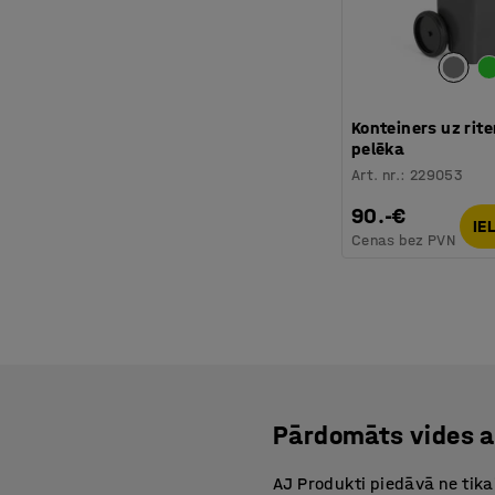
Konteiners uz rit
pelēka
Art. nr.
:
229053
90.-€
IE
Cenas bez PVN
Pārdomāts vides a
AJ Produkti piedāvā ne tika