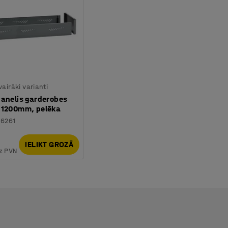
vairāki varianti
panelis garderobes
 1200mm, pelēka
56261
IELIKT GROZĀ
z PVN