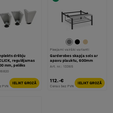
Pieejami vairāki varianti
mplekts drēbju
Garderobes skapja sols ar
CLICK, regulējamas
apavu plauktu, 600mm
100 mm, pelēks
Art. nr.
:
13365
16820
112.-€
IELIKT GROZĀ
IELIKT GROZĀ
z PVN
Cenas bez PVN