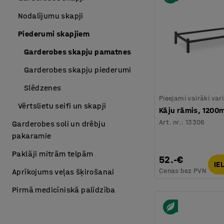
Nodalījumu skapji
Piederumi skapjiem
Garderobes skapju pamatnes
Garderobes skapju piederumi
Slēdzenes
Pieejami vairāki var
Vērtslietu seifi un skapji
Kāju rāmis, 120
Art. nr.
:
13306
Garderobes soli un drēbju
pakaramie
Paklāji mitrām telpām
52.-€
IE
Cenas bez PVN
Aprīkojums veļas šķirošanai
Pirmā medicīniskā palīdzība