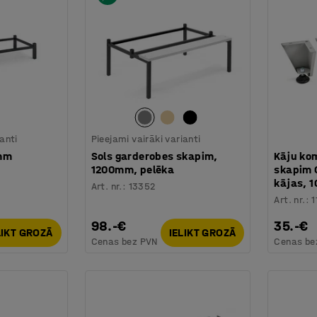
ianti
Pieejami vairāki varianti
0mm
Sols garderobes skapim,
Kāju ko
1200mm, pelēka
skapim 
kājas, 
Art. nr.
:
13352
Art. nr.
:
1
98.-€
35.-€
LIKT GROZĀ
IELIKT GROZĀ
Cenas bez PVN
Cenas be