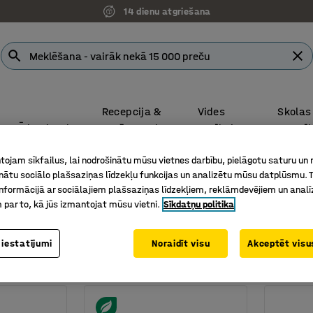
14 dienu atgriešana
Recepcija &
Vides
Skolas
Ēdamistaba
atpūtas telpa
aprīkojums
& aprī
Saņem piedāvājumus ātrāk nekā jebkad – pieprasot tiešsaistē
ojam sīkfailus, lai nodrošinātu mūsu vietnes darbību, pielāgotu saturu un
inātu sociālo plašsaziņas līdzekļu funkcijas un analizētu mūsu datplūsmu. 
rumi skapjiem
Garderobes skapju pamatnes
nformācijā ar sociālajiem plašsaziņas līdzekļiem, reklāmdevējiem un analī
skapju pamatnes
 par to, kā jūs izmantojat mūsu vietni.
Sīkdatņu politika
Augstums
Dziļums
Materiāls
Svars
 iestatījumi
Noraidīt visu
Akceptēt visus