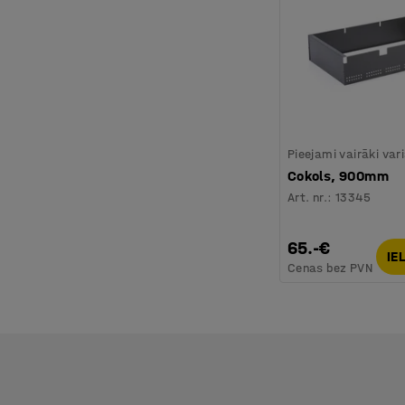
Pieejami vairāki var
Cokols, 900mm
Art. nr.
:
13345
65.-€
IE
Cenas bez PVN