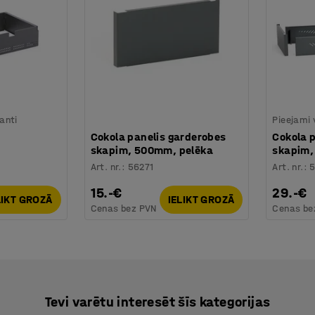
ianti
Pieejami 
Cokola panelis garderobes
Cokola 
skapim, 500mm, pelēka
skapim,
Art. nr.
:
56271
Art. nr.
:
15.-€
29.-€
LIKT GROZĀ
IELIKT GROZĀ
Cenas bez PVN
Cenas be
Tevi varētu interesēt šīs kategorijas