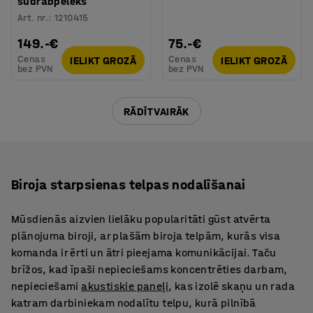
sudrabpelēks
Art. nr.
:
1210415
149.-€
75.-€
Cenas
Cenas
IELIKT GROZĀ
IELIKT GROZĀ
bez PVN
bez PVN
RĀDĪT VAIRĀK
Biroja starpsienas telpas nodalīšanai
Mūsdienās aizvien lielāku popularitāti gūst atvērta
plānojuma biroji, ar plašām biroja telpām, kurās visa
komanda ir ērti un ātri pieejama komunikācijai. Taču
brīžos, kad īpaši nepieciešams koncentrēties darbam,
nepieciešami
akustiskie paneļi
, kas izolē skaņu un rada
katram darbiniekam nodalītu telpu, kurā pilnībā