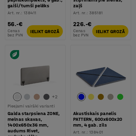
gaiši/tumši pelēks
zaļš
Art. nr.
:
138411
Art. nr.
:
385181
56.-€
226.-€
Cenas
Cenas
IELIKT GROZĀ
IELIKT GROZĀ
bez PVN
bez PVN
+
2
Pieejami vairāki varianti
Galda starpsiena ZONE,
Akustiskais panelis
melnas skavas,
PATTERN, 600x600x20
1400x650x36 mm,
mm, 4 gab. zils
audums Rivet,
Art. nr.
:
138401