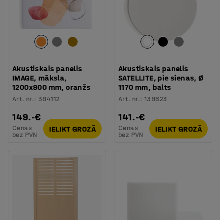
Akustiskais panelis
Akustiskais panelis
IMAGE, māksla,
SATELLITE, pie sienas, Ø
1200x800 mm, oranžs
1170 mm, balts
Art. nr.
:
384112
Art. nr.
:
138623
149.-€
141.-€
Cenas
Cenas
IELIKT GROZĀ
IELIKT GROZĀ
bez PVN
bez PVN