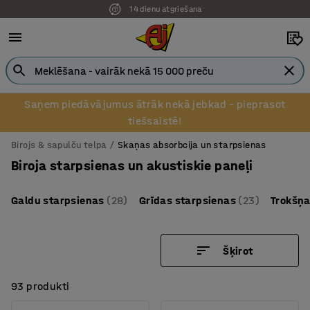
Pēcapmaksa uzņēmumiem
Saņem piedāvājumus ātrāk nekā jebkad – pieprasot
tiešsaistē!
Birojs & sapulču telpa
Skaņas absorbcija un starpsienas
Biroja starpsienas un akustiskie paneļi
Galdu starpsienas
(28)
Grīdas starpsienas
(23)
Trokšņa
Šķirot
93 produkti