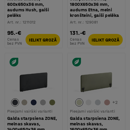
600x650x36 mm,
1800X650x36 mm,
audums Hush, gaiši
audums Etna, melni
pelēks
kronšteini, gaiši pelēka
Art. nr.
:
1211012
Art. nr.
:
129081
95.-€
131.-€
Cenas
Cenas
IELIKT GROZĀ
IELIKT GROZĀ
bez PVN
bez PVN
+
2
Pieejami vairāki varianti
Pieejami vairāki varianti
Galda starpsiena ZONE,
Galda starpsiena ZONE,
melnas skavas,
melnas skavas,
1400x650x36 mm,
1600x650x36 mm,