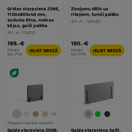
Grīdas starpsiena ZONE,
Ziņojumu dēlis uz
1700x800x46 mm,
riteņiem, tumši pelēks
audums Etna, melnas
Art. nr.
:
120462
kājas, gaiši pelēka
Art. nr.
:
129321
199.-€
190.-€
Cenas
Cenas
IELIKT GROZĀ
IELIKT GROZĀ
bez PVN
bez PVN
+
2
Pieejami vairāki varianti
Galda starpsiena ZONE,
Galda starpsiena Split,