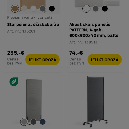
Pieejami vairāki varianti
Starpsiena, dižskābarža
Akustiskais panelis
PATTERN, 4 gab.
Art. nr.
:
135261
600x600x40 mm, balts
Art. nr.
:
138513
235.-€
74.-€
Cenas
Cenas
IELIKT GROZĀ
IELIKT GROZĀ
bez PVN
bez PVN