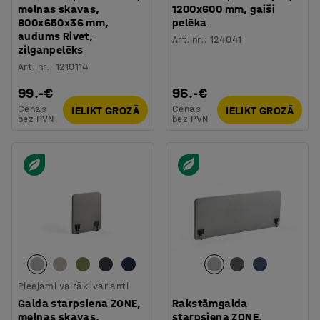
melnas skavas,
1200x600 mm, gaiši
800x650x36 mm,
pelēka
audums Rivet,
Art. nr.
:
124041
zilganpelēks
Art. nr.
:
1210114
99.-€
96.-€
Cenas
Cenas
IELIKT GROZĀ
IELIKT GROZĀ
bez PVN
bez PVN
Pieejami vairāki varianti
Galda starpsiena ZONE,
Rakstāmgalda
melnas skavas,
starpsiena ZONE,