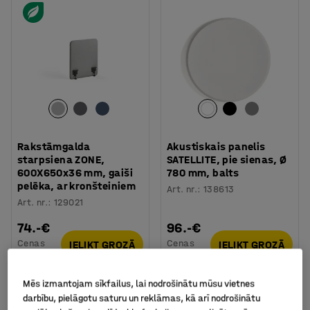
Rakstāmgalda
Akustiskais panelis
starpsiena ZONE,
SATELLITE, pie sienas, Ø
600X650x36 mm, gaiši
780 mm, balts
pelēka, ar kronšteiniem
Art. nr.
:
138613
Art. nr.
:
129021
74.-€
96.-€
Cenas
Cenas
IELIKT GROZĀ
IELIKT GROZĀ
bez PVN
bez PVN
Mēs izmantojam sīkfailus, lai nodrošinātu mūsu vietnes
darbību, pielāgotu saturu un reklāmas, kā arī nodrošinātu