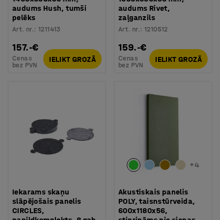
audums Hush, tumši
audums Rivet,
pelēks
zaļganzils
Art. nr.
:
1211413
Art. nr.
:
1210512
157.-€
159.-€
Cenas
Cenas
IELIKT GROZĀ
IELIKT GROZĀ
bez PVN
bez PVN
+
4
Iekarams skaņu
Akustiskais panelis
slāpējošais panelis
POLY, taisnstūrveida,
CIRCLES,
600x1180x56,
papildkomplekts, 8 gab.,
stiprināms pie sienas,