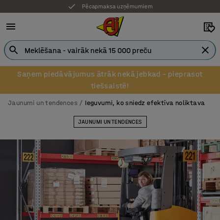
7 gadu garantija
Saņem piedāvājumus ātrāk nekā jebkad – pieprasot
tiešsaistē!
Jaunumi un tendences
Ieguvumi, ko sniedz efektīva noliktava
JAUNUMI UN TENDENCES