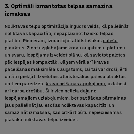
3. Optimāli izmantotas telpas samazina
izmaksas
Noliktavas telpu optimizācija ir gudrs veids, kā palielināt
noliktavas kapacitāti, nepaplašinot fizisko telpas
platību. Piemēram, izmantojot atbilstošākos
palešu
plauktus
. Zinot uzglabājamo kravu augstumu, platumu
un svaru, iespējams izveidot plānu, kā savietot paletes
pēc iespējas kompaktāk. Jāņem vērā arī kravas
pacelšanas maksimālais augstums, lai tai var droši, ērti
un ātri piekļūt. Izvēloties atbilstošākos palešu plauktus
un tiem paredzētu
kravu celšanas aprīkojumu
, uzlabosi
arī darba drošību. Šī ir vien neliela daļa no
iespējamajiem uzlabojumiem, bet pat šādas pārmaiņas
ļaus palielināt jau esošas noliktavas kapacitāti un
samazināt izmaksas, kas citkārt būtu nepieciešamas
plašāku noliktavas telpu izveidei.