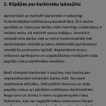
2. Rūpējies par darbinieku labsajūtu
Apmierināti un motivēti darbinieki ir veiksmīgi
funkcionējošas noliktavas pamatvērtība. Ērti darba
apstākļi un rūpes par darba vides nemitīgu uzlabošanu ir
lielisks veids, kā motivēt savus kolēģus. Savukārt
nesakārtota darba vide ar zemu funkcionalitāti liek
darbiniekiem strādāt ar zemu efektivitāti pat šķietami
vienkāršu uzdevumu izpildē. Nepiemērots kravu
celšanas aprīkojums un uzglabāšanas risinājumi rada
papildu riskus darbinieku veselībai.
Bieži slimojoši darbinieki ir pazīme, kas liecina par
nepieciešamām izmaiņām darba vidē. Tas kavē
uzņēmuma attīstību, lieki patērē resursus un rada
papildu riskus arī pārējiem noliktavas darbiniekiem.
Nogurums un stress ir viens no galvenajiem riska
faktoriem, kas var sagādāt liekus izdevumus Tavam