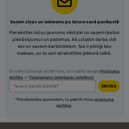
Saņem ziņas un iedvesmu pa taisno savā pastkastē
Pieraksties mūsu jaunumu vēstulei un saņem īpašus
piedāvājumus un padomus, kā uzlabot darba vidi
sev un saviem darbiniekiem. Tas ir pilnīgi bez
maksas, un tu vari atrakstīties jebkurā laikā.
Šo vietni aizsargā reCAPTCHA, un ir spēkā Google
Privātuma
politika
un
Pakalpojumu sniegšanas noteikumi
.
Tava e-pasta adrese*
SKICKA
*Pierakstoties jaunumiem, tu piekrīti mūsu
privātuma
politikai
.