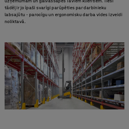
uzņēmumam un galvassāpes Taviem klientiem. Tieši
tādēļ ir jo īpaši svarīgi parūpēties par darbinieku
labsajūtu - parocīgu un ergonomisku darba vides izveidi
noliktavā.