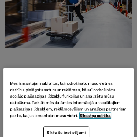
1. Laiks ir nauda. Izmanto to efektīvi.
Mēs izmantojam sīkfailus, lai nodrošinātu mūsu vietnes
Cik daudz Tavi darbinieki var paveikt vienas stundas
darbību, pielāgotu saturu un reklāmas, kā arī nodrošinātu
sociālo plašsaziņas līdzekļu funkcijas un analizētu mūsu
laikā? Vai šis laiks tiek izmantots lietderīgi? Rūpīgi
datplūsmu. Turklāt mēs dalāmies informācijā ar sociālajiem
izplānojot noliktavas darbu ir iespējams samazināt
plašsaziņas līdzekļiem, reklāmdevējiem un analīzes partneriem
darbu izpildei nepieciešamo laiku. Precīzāk sakot,
par to, kā jūs izmantojat mūsu vietni.
Sīkdatņu politika
darbinieki var paveikt uzdevumus ātrāk un kvalitatīvāk.
Tas samazina bojātu preču un kļūdainu pasūtījumu
Sīkfailu iestatījumi
riskus un uzlabo klientu apmierinātību.