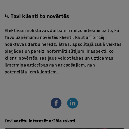
4. Tavi klienti to novērtēs
Efektīvam noliktavas darbam ir milzu ietekme uz to, kā
Tavu uzņēmumu novērtēs klienti. Kaut arī pircēji
noliktavas darbu neredz, ātras, apsolītajā laikā veiktas
piegādes un pareizi noformēti sūtījumi ir aspekti, ko
klienti novērtēs. Tas ļaus veidot labas un uzticamas
ilgtermiņa attiecības gan ar esošajiem, gan
potenciālajiem klientiem.
Tevi varētu interesēt arī šie raksti