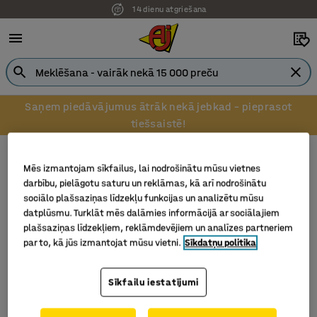
14 dienu atgriešana
Saņem piedāvājumus ātrāk nekā jebkad – pieprasot
tiešsaistē!
Rakstāmgalda piederumi
Portatīvo datoru statīvi
Portatīvo datoru statīvi
Mēs izmantojam sīkfailus, lai nodrošinātu mūsu vietnes
darbību, pielāgotu saturu un reklāmas, kā arī nodrošinātu
sociālo plašsaziņas līdzekļu funkcijas un analizētu mūsu
datplūsmu. Turklāt mēs dalāmies informācijā ar sociālajiem
plašsaziņas līdzekļiem, reklāmdevējiem un analīzes partneriem
Filtrēt
Šķirot
par to, kā jūs izmantojat mūsu vietni.
Sīkdatņu politika
1 produkti
Sīkfailu iestatījumi