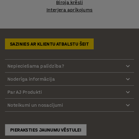
Biroja krēsli
Interjera aprīkojums
SAZINIES AR KLIENTU ATBALSTU ŠEIT
Nepieciešama palīdzība?
Noderīga informācija
Par AJ Produkti
Noteikumi un nosacījumi
PIERAKSTIES JAUNUMU VĒSTULEI