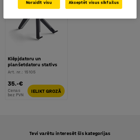
Noraidīt visu
Akceptēt visus sīkfailus
Klēpjdatoru un
planšetdatoru statīvs
Art. nr.
:
15105
35.-€
Cenas
IELIKT GROZĀ
bez PVN
Tevi varētu interesēt šīs kategorijas