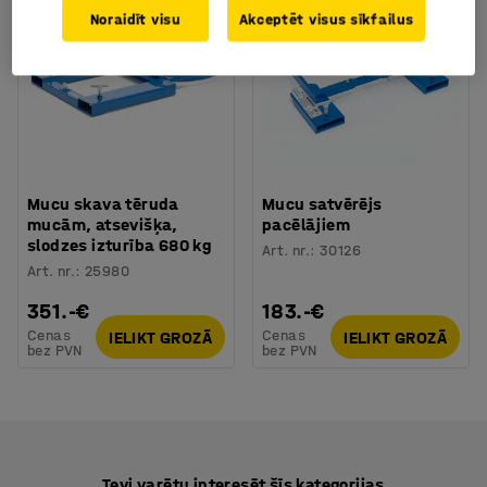
Noraidīt visu
Akceptēt visus sīkfailus
Mucu skava tēruda
Mucu satvērējs
mucām, atsevišķa,
pacēlājiem
slodzes izturība 680 kg
Art. nr.
:
30126
Art. nr.
:
25980
351.-€
183.-€
Cenas
Cenas
IELIKT GROZĀ
IELIKT GROZĀ
bez PVN
bez PVN
Tevi varētu interesēt šīs kategorijas