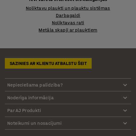
Noliktavu plaukti un plauktu sistēmas
Darbagaldi
Noliktavas rati
Metāla skapji ar plauktiem
SAZINIES AR KLIENTU ATBALSTU ŠEIT
Nepieciešama palīdzība?
Noderīga informācija
Par AJ Produkti
Noteikumi un nosacījumi