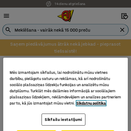
14 dienu atgriešana
Saņem piedāvājumus ātrāk nekā jebkad – pieprasot
tiešsaistē!
Mucu aprīkojums
Mucu satvērēji
Mucu satvērēji
Mēs izmantojam sīkfailus, lai nodrošinātu mūsu vietnes
darbību, pielāgotu saturu un reklāmas, kā arī nodrošinātu
sociālo plašsaziņas līdzekļu funkcijas un analizētu mūsu
datplūsmu. Turklāt mēs dalāmies informācijā ar sociālajiem
plašsaziņas līdzekļiem, reklāmdevējiem un analīzes partneriem
Filtrēt
Šķirot
par to, kā jūs izmantojat mūsu vietni.
Sīkdatņu politika
2 produkti
Sīkfailu iestatījumi