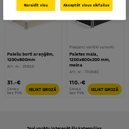
Noraidīt visu
Akceptēt visus sīkfailus
Pieejami vairāki varianti
Palešu borti ar eņģēm,
Paletes mala,
1200x800mm
1200x800x200 mm,
melna
Art. nr.
:
25820
Art. nr.
:
730682
31.-€
110.-€
Cenas
Cenas
IELIKT GROZĀ
IELIKT GROZĀ
bez PVN
bez PVN
Tevi varētu interesēt šīs kategorijas