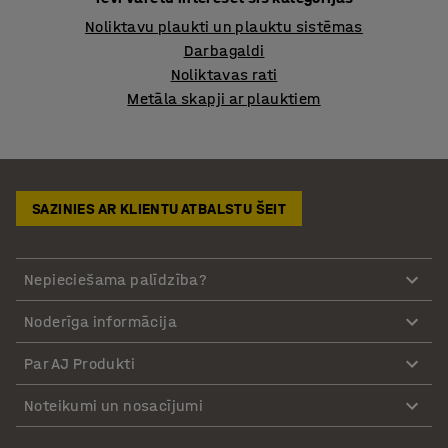
Noliktavu plaukti un plauktu sistēmas
Darbagaldi
Noliktavas rati
Metāla skapji ar plauktiem
SAZINIES AR KLIENTU ATBALSTU ŠEIT
Nepieciešama palīdzība?
Noderīga informācija
Par AJ Produkti
Noteikumi un nosacījumi