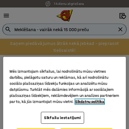
14 dienu atgriešana
Saņem piedāvājumus ātrāk nekā jebkad – pieprasot
tiešsaistē!
Paletes un palešu piederumi
Palešu borti
Palešu borti
Mēs izmantojam sīkfailus, lai nodrošinātu mūsu vietnes
darbību, pielāgotu saturu un reklāmas, kā arī nodrošinātu
sociālo plašsaziņas līdzekļu funkcijas un analizētu mūsu
datplūsmu. Turklāt mēs dalāmies informācijā ar sociālajiem
plašsaziņas līdzekļiem, reklāmdevējiem un analīzes partneriem
Filtrēt
Šķirot
par to, kā jūs izmantojat mūsu vietni.
Sīkdatņu politika
2 produkti
Sīkfailu iestatījumi