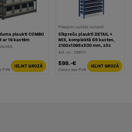
Pieejami vairāki varianti
iduma plaukti COMBO
Sīkpreču plaukti DETAIL +
R ar 16 kastēm
MIX, komplektā 65 kastes,
2100x1065x300 mm, zils
204555
Art. nr.
:
266111
599.-€
IELIKT GROZĀ
IELIKT GROZĀ
z PVN
Cenas bez PVN