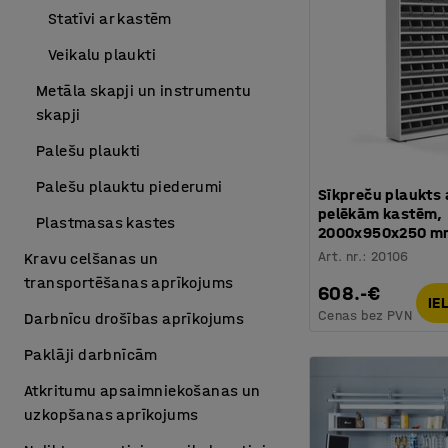
Statīvi ar kastēm
Veikalu plaukti
Metāla skapji un instrumentu
skapji
Palešu plaukti
Palešu plauktu piederumi
Sīkpreču plaukts 
pelēkām kastēm,
Plastmasas kastes
2000x950x250 m
Art. nr.
:
20106
Kravu celšanas un
transportēšanas aprīkojums
608.-€
IE
Cenas bez PVN
Darbnīcu drošības aprīkojums
Paklāji darbnīcām
Atkritumu apsaimniekošanas un
uzkopšanas aprīkojums