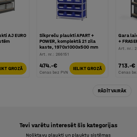
ukti AJ EURO
Sīkpreču plaukti APART +
Gara la
astēm
POWER, komplektā 21 zila
+ FRASE
kaste, 1970x1000x500 mm
Art. nr.
:
Art. nr.
:
266151
474.-€
713.-€
LIKT GROZĀ
IELIKT GROZĀ
Cenas bez PVN
Cenas be
RĀDĪT VAIRĀK
Tevi varētu interesēt šīs kategorijas
Noliktavu plaukti un plauktu sistēmas