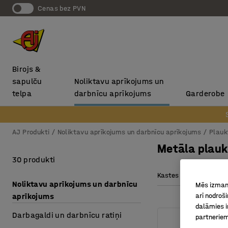
Cenas bez PVN
Birojs &
sapulču
Noliktavu aprīkojums un
telpa
darbnīcu aprīkojums
Garderobe
AJ Produkti
Noliktavu aprīkojums un darbnīcu aprīkojums
Plauk
Metāla plauk
30 produkti
Kastes krāsa
Ka
Noliktavu aprīkojums un darbnīcu
Mēs izmant
aprīkojums
arī nodroš
dalāmies i
Darbagaldi un darbnīcu ratiņi
partneriem