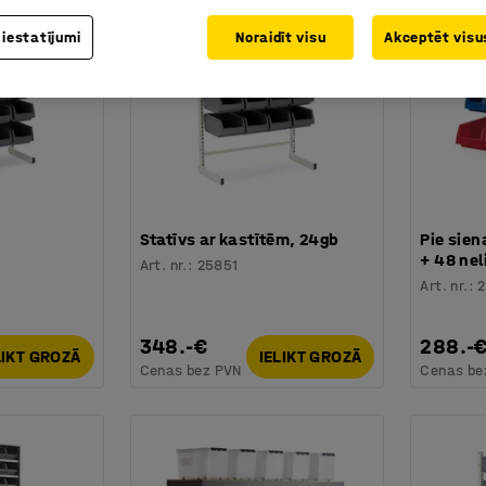
 iestatījumi
Noraidīt visu
Akceptēt visus
Statīvs ar kastītēm, 24gb
Pie sien
+ 48 nel
Art. nr.
:
25851
Art. nr.
:
2
348.-€
288.-
LIKT GROZĀ
IELIKT GROZĀ
Cenas bez PVN
Cenas be