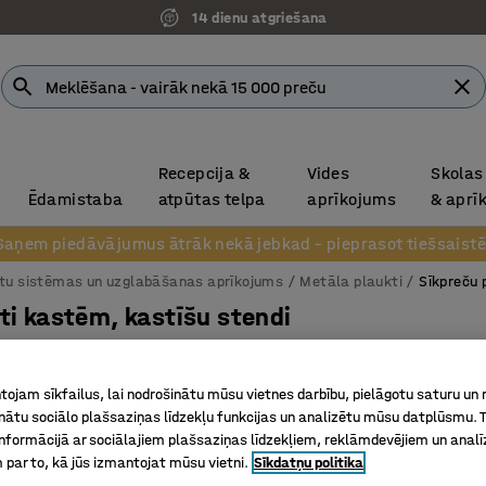
14 dienu atgriešana
Recepcija &
Vides
Skolas
Ēdamistaba
atpūtas telpa
aprīkojums
& aprī
Saņem piedāvājumus ātrāk nekā jebkad – pieprasot tiešsaistē
tu sistēmas un uzglabāšanas aprīkojums
Metāla plaukti
Sīkpreču 
ti kastēm, kastīšu stendi
stes krāsa
Augstums
Platums
Dziļums
Kastu s
ojam sīkfailus, lai nodrošinātu mūsu vietnes darbību, pielāgotu saturu un
inātu sociālo plašsaziņas līdzekļu funkcijas un analizētu mūsu datplūsmu. 
nformācijā ar sociālajiem plašsaziņas līdzekļiem, reklāmdevējiem un analī
 par to, kā jūs izmantojat mūsu vietni.
Sīkdatņu politika