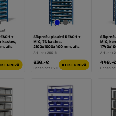
ianti
REACH +
Sīkpreču plaukti REACH +
Sīkpreč
4 kastes,
MIX, 76 kastes,
MIX, ko
, zils
2100x1000x400 mm, zils
1740x10
Art. nr.
:
26018
Art. nr.
:
636.-€
446.-
LIKT GROZĀ
IELIKT GROZĀ
Cenas bez PVN
Cenas be