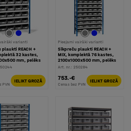
vairāki varianti
Pieejami vairāki varianti
u plaukti REACH +
Sīkpreču plaukti REACH +
mplektā 32 kastes,
MIX, komplektā 76 kastes,
00x500 mm, pelēks
2100x1000x500 mm, pelēks
250244
Art. nr.
:
250284
753.-€
IELIKT GROZĀ
IELIKT GROZĀ
z PVN
Cenas bez PVN