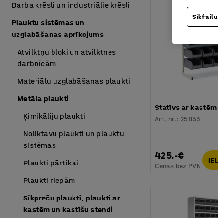
Darba krēsli un industriālie krēsli
Sīkfailu
Plauktu sistēmas un
uzglabāšanas aprīkojums
Atvilktņu bloki un atvilktnes
darbnīcām
Materiālu uzglabāšanas plaukti
Metāla plaukti
Statīvs ar kastēm
Ķimikāliju plaukti
Art. nr.
:
25853
Noliktavu plaukti un plauktu
sistēmas
425.-€
IE
Plaukti pārtikai
Cenas bez PVN
Plaukti riepām
Sīkpreču plaukti, plaukti ar
kastēm un kastīšu stendi