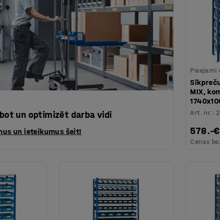
Pieejami 
Sīkpreč
MIX, ko
1740x10
Art. nr.
:
abot un optimizēt darba vidi
578.-€
us un ieteikumus šeit!
Cenas be