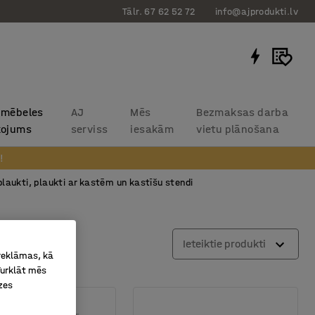
Tālr. 67 62 52 72
info@ajprodukti.lv
 mēbeles
AJ
Mēs
Bezmaksas darba
kojums
serviss
iesakām
vietu plānošana
!
plaukti, plaukti ar kastēm un kastīšu stendi
kaits
Ieteiktie produkti
 reklāmas, kā
Turklāt mēs
zes