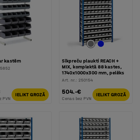
ar kastēm
Sīkpreču plaukti REACH +
MIX, komplektā 88 kastes,
25852
1740x1000x300 mm, pelēks
Art. nr.
:
250154
€
504.-€
IELIKT GROZĀ
IELIKT GROZĀ
z PVN
Cenas bez PVN