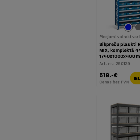
Pieejami vairāki var
Sīkpreču plaukti 
MIX, komplektā 4
1740x1000x400 mm
Art. nr.
:
250129
518.-€
IE
Cenas bez PVN