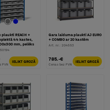
u plaukti REACH +
Gara laiduma plaukti AJ EURO
mplektā 44 kastes,
+ COMBO ar 20 kastēm
00x300 mm, pelēks
Art. nr.
:
204553
250194
€
785.-€
IELIKT GROZĀ
IELIKT GROZĀ
z PVN
Cenas bez PVN