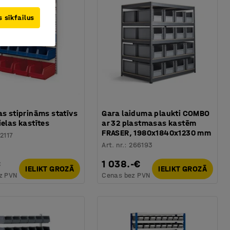
 sīkfailus
as stiprināms statīvs
Gara laiduma plaukti COMBO
ielas kastītes
ar 32 plastmasas kastēm
FRASER, 1980x1840x1230 mm
2117
Art. nr.
:
266193
€
1 038.-€
IELIKT GROZĀ
IELIKT GROZĀ
z PVN
Cenas bez PVN