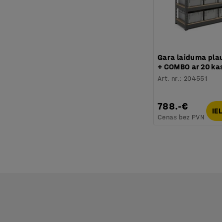
Gara laiduma pla
+ COMBO ar 20 k
Art. nr.
:
204551
788.-€
IE
Cenas bez PVN