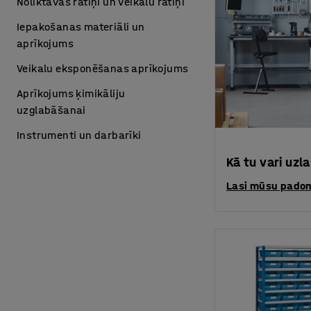
Noliktavas ratiņi un veikalu ratiņi
Iepakošanas materiāli un
aprīkojums
Veikalu eksponēšanas aprīkojums
Aprīkojums ķimikāliju
uzglabāšanai
Instrumenti un darbarīki
Kā tu vari uzl
Lasi mūsu padom