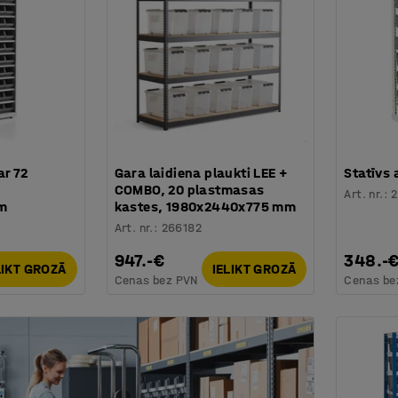
ar 72
Gara laidiena plaukti LEE +
Statīvs 
COMBO, 20 plastmasas
Art. nr.
:
m
kastes, 1980x2440x775 mm
Art. nr.
:
266182
947.-€
348.-
LIKT GROZĀ
IELIKT GROZĀ
Cenas bez PVN
Cenas be